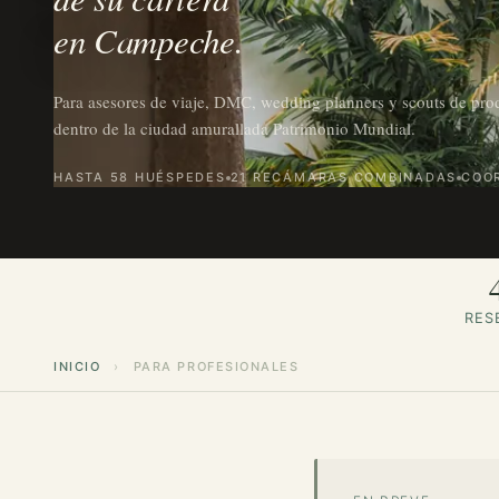
en Campeche.
Para asesores de viaje, DMC, wedding planners y scouts de prod
dentro de la ciudad amurallada Patrimonio Mundial.
HASTA 58 HUÉSPEDES
21 RECÁMARAS COMBINADAS
COOR
RES
INICIO
›
PARA PROFESIONALES