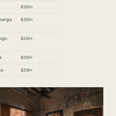
$350+
energía
$350+
iglo
$250+
a
$250+
ps
$200+