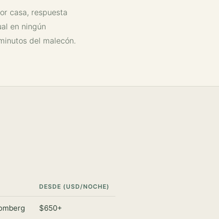
por casa, respuesta
ual en ningún
 minutos del malecón.
DESDE (USD/NOCHE)
oomberg
$650+