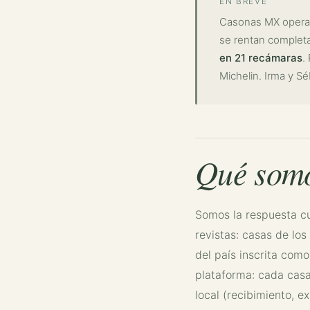
EN BREVE
Casonas MX opera 
se rentan complet
en 21 recámaras
.
Michelin. Irma y S
Qué somo
Somos la respuesta cu
revistas: casas de los
del país inscrita com
plataforma: cada casa
local (recibimiento, 