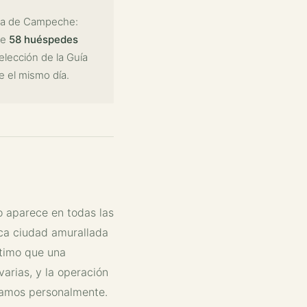
ada de Campeche:
de
58 huéspedes
elección de la Guía
e el mismo día.
o aparece en todas las
nica ciudad amurallada
ntimo que una
arias, y la operación
evamos personalmente.