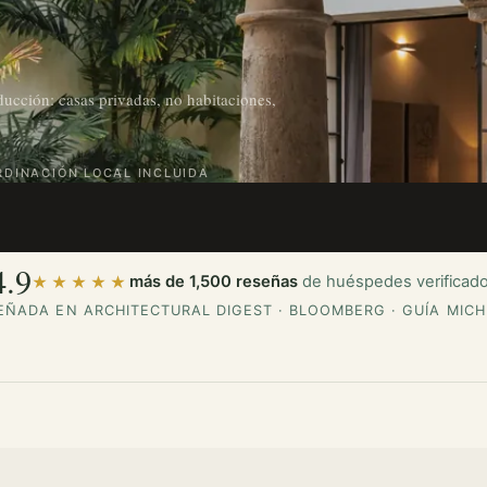
ucción: casas privadas, no habitaciones,
DINACIÓN LOCAL INCLUIDA
4.9
más de 1,500 reseñas
de huéspedes verificad
★★★★★
EÑADA EN ARCHITECTURAL DIGEST · BLOOMBERG · GUÍA MICH