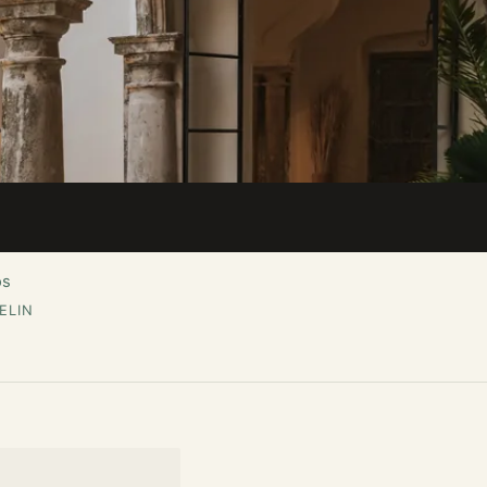
os
ELIN