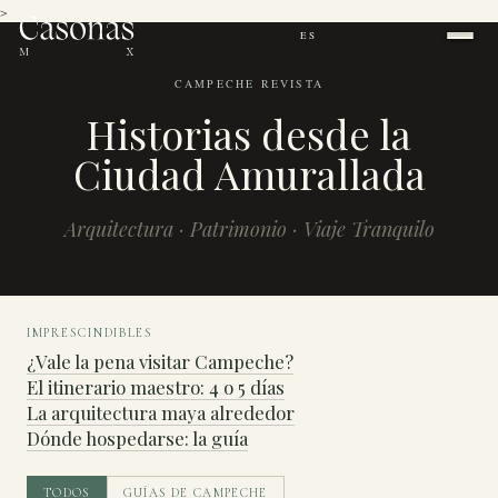
>
EN
ES
|
CAMPECHE REVISTA
Historias desde la
Ciudad Amurallada
Arquitectura · Patrimonio · Viaje Tranquilo
IMPRESCINDIBLES
¿Vale la pena visitar Campeche?
El itinerario maestro: 4 o 5 días
La arquitectura maya alrededor
Dónde hospedarse: la guía
TODOS
GUÍAS DE CAMPECHE