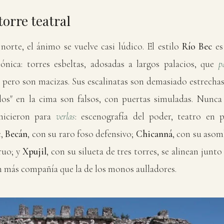
 torre teatral
orte, el ánimo se vuelve casi lúdico. El estilo
Río Bec
es
tónica: torres esbeltas, adosadas a largos palacios, que
p
 pero son macizas. Sus escalinatas son demasiado estrechas 
los" en la cima son falsos, con puertas simuladas. Nunca
 hicieron para
verlas
: escenografía del poder, teatro en p
c,
Becán
, con su raro foso defensivo;
Chicanná
, con su aso
ruo; y
Xpujil
, con su silueta de tres torres, se alinean junto
n más compañía que la de los monos aulladores.