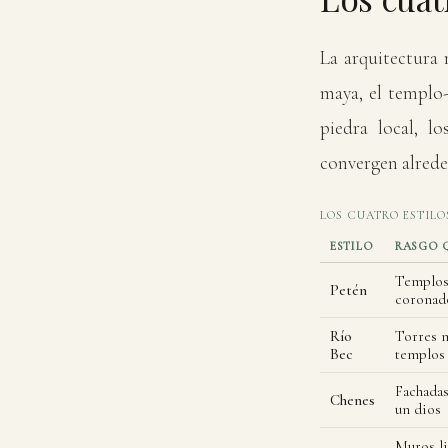
La arquitectura 
maya, el templo-
piedra local, l
convergen alred
LOS CUATRO ESTILO
ESTILO
RASGO Q
Templos-
Petén
coronado
Río
Torres m
Bec
templos 
Fachadas
Chenes
un dios
Muros li