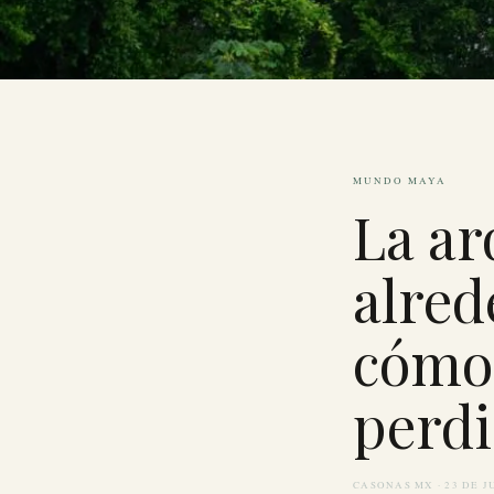
Las torres falsas y teatrales de Becán: arquitectura Río Bec en la 
MUNDO MAYA
La ar
alre
cómo 
perdi
CASONAS MX · 23 DE J