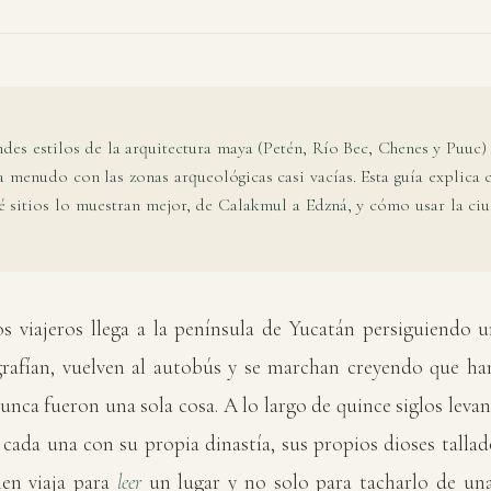
des estilos de la arquitectura maya (Petén, Río Bec, Chenes y Puuc) 
 menudo con las zonas arqueológicas casi vacías. Esta guía explica
ué sitios lo muestran mejor, de Calakmul a Edzná, y cómo usar la c
s viajeros llega a la península de Yucatán persiguiendo 
grafían, vuelven al autobús y se marchan creyendo que han
unca fueron una sola cosa. A lo largo de quince siglos leva
 cada una con su propia dinastía, sus propios dioses tallado
ien viaja para
leer
un lugar y no solo para tacharlo de una