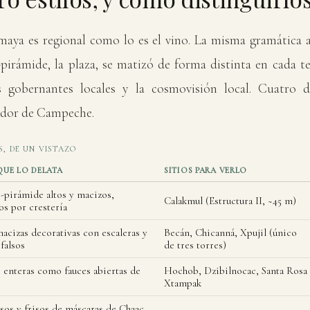
maya es regional como lo es el vino. La misma gramática 
pirámide, la plaza, se matizó de forma distinta en cada te
os gobernantes locales y la cosmovisión local. Cuatro d
edor de Campeche.
S, DE UN VISTAZO
UE LO DELATA
SITIOS PARA VERLO
pirámide altos y macizos,
Calakmul (Estructura II, ~45 m)
s por crestería
acizas decorativas con escaleras y
Becán, Chicanná, Xpujil (único
falsos
de tres torres)
 enteras como fauces abiertas de
Hochob, Dzibilnocac, Santa Rosa
Xtampak
sos y frisos de máscaras de Chaac