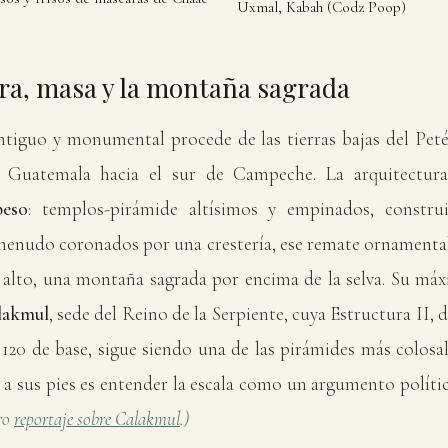
Uxmal, Kabah (Codz Poop)
ura, masa y la montaña sagrada
tiguo y monumental procede de las tierras bajas del Peté
 Guatemala hacia el sur de Campeche. La arquitectura
peso
: templos-pirámide altísimos y empinados, constru
menudo coronados por una crestería, ese remate ornamental 
 alto, una montaña sagrada por encima de la selva. Su má
lakmul
, sede del Reino de la Serpiente, cuya Estructura II,
 120 de base, sigue siendo una de las pirámides más colosa
r a sus pies es entender la escala como un argumento políti
tro
reportaje sobre Calakmul
.)