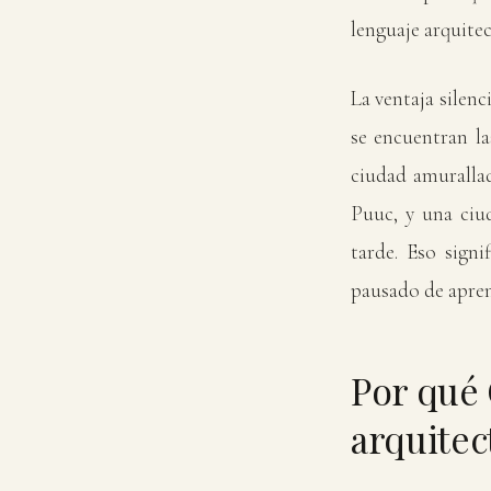
lenguaje arquite
La ventaja silen
se encuentran la
ciudad amuralla
Puuc, y una ciud
tarde. Eso signi
pausado de aprend
Por qué 
arquitec