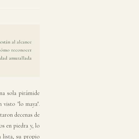
están al alcance
 cómo reconocer
iudad amurallada
una sola pirámide
 visto "lo maya".
ntaron decenas de
s en piedra y, lo
 lista, su propio