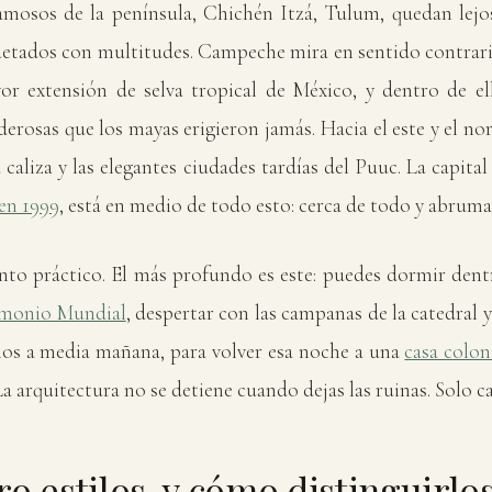
amosos de la península, Chichén Itzá, Tulum, quedan lejos,
etados con multitudes. Campeche mira en sentido contrario
or extensión de selva tropical de México, y dentro de el
rosas que los mayas erigieron jamás. Hacia el este y el nor
 caliza y las elegantes ciudades tardías del Puuc. La capital
en 1999
, está en medio de todo esto: cerca de todo y abrum
nto práctico. El más profundo es este: puedes dormir den
imonio Mundial
, despertar con las campanas de la catedral y
ños a media mañana, para volver esa noche a una
casa colon
La arquitectura no se detiene cuando dejas las ruinas. Solo c
ro estilos, y cómo distinguirlo