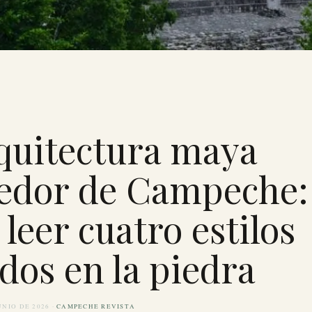
selva del sur de Campeche. · Foto: Mauricio Marat
quitectura maya
dedor de Campeche:
leer cuatro estilos
dos en la piedra
UNIO DE 2026 ·
CAMPECHE REVISTA