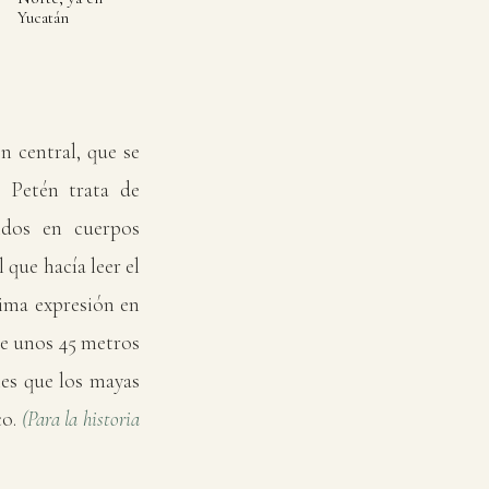
Yucatán
n central, que se
 Petén trata de
idos en cuerpos
que hacía leer el
xima expresión en
 de unos 45 metros
les que los mayas
co.
(Para la historia