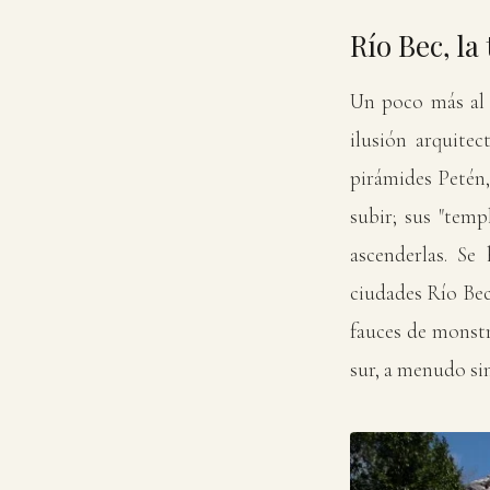
Río Bec, la
Un poco más al n
ilusión arquitec
pirámides Petén,
subir; sus "temp
ascenderlas. Se
ciudades Río Be
fauces de monst
sur, a menudo si