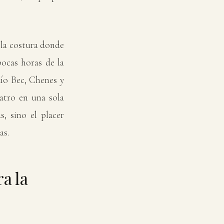
 la costura donde
pocas horas de la
Río Bec, Chenes y
uatro en una sola
s, sino el placer
as.
a la