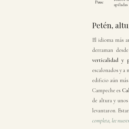
Puuc
apiladas
Petén, alt
El idioma más an
derraman desde
verticalidad y 
escalonados y a 
edificio aún más
Campeche es
Ca
de altura y unos
levantaron. Esta
completa, lee nues