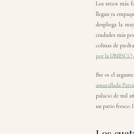
Los sitios más f
llegan ya empaqu
despliega la may
ciudades más pode
colinas de piedra
por la UNESCO 
Ese es el argume
amurallada Patr
palacio de mil a
un patio fresco. 
Los cuat