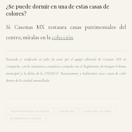
¿Se puede dormir en una de estas casas de
colores?
Sí: Casonas MX restaura casas patrimoniales del
centro; míralas en la
colección
.
Revisado y verificado en julio de 2026 por el equipo editorial de Casonas MX en
Campeche, con la normativa cromática cotejada con el Reglamento de Imagen Urbana
municipal y la ficha de la UNESCO. Restauramos y habitamos estas casas de color
dentro de la ciudad amurallada.
ARQUITECTURA COLONIAL
CAMPECHE
CASAS DE COLORES
PATRIMONIO UNESCO