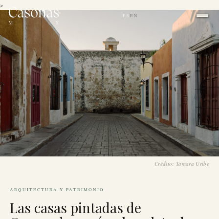
>
ES
EN
|
Crédito: Tamara Uribe
ARQUITECTURA Y PATRIMONIO
Las casas pintadas de