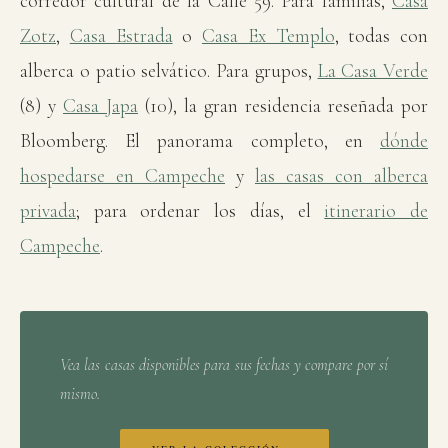
corredor cultural de la Calle 59. Para familias,
Casa
Zotz
,
Casa Estrada
o
Casa Ex Templo
, todas con
alberca o patio selvático. Para grupos,
La Casa Verde
(8) y
Casa Japa
(10), la gran residencia reseñada por
Bloomberg. El panorama completo, en
dónde
hospedarse en Campeche
y
las casas con alberca
privada
; para ordenar los días, el
itinerario de
Campeche
.
Vea las casas disponibles para sus fechas y compare por sí
mismo.