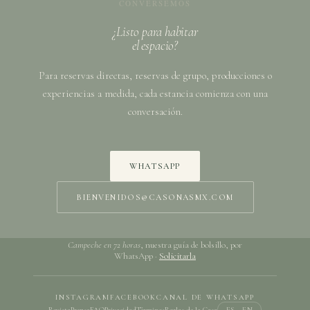
CONVERSEMOS
¿Listo para habitar
el espacio?
Para reservas directas, reservas de grupo, producciones o
experiencias a medida, cada estancia comienza con una
conversación.
WHATSAPP
BIENVENIDOS@CASONASMX.COM
Campeche en 72 horas
, nuestra guía de bolsillo, por
WhatsApp ·
Solicitarla
INSTAGRAM
FACEBOOK
CANAL DE WHATSAPP
Revista
Prensa
FAQ
Privacidad
Términos
Reglas de la Casa
ES · EN