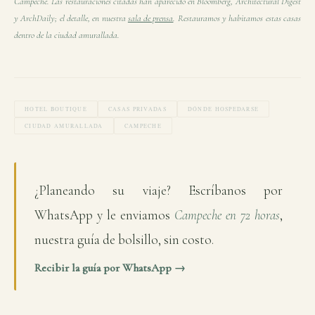
Campeche. Las restauraciones citadas han aparecido en Bloomberg, Architectural Digest
y ArchDaily; el detalle, en nuestra
sala de prensa
. Restauramos y habitamos estas casas
dentro de la ciudad amurallada.
HOTEL BOUTIQUE
CASAS PRIVADAS
DÓNDE HOSPEDARSE
CIUDAD AMURALLADA
CAMPECHE
¿Planeando su viaje? Escríbanos por
WhatsApp y le enviamos
Campeche en 72 horas
,
nuestra guía de bolsillo, sin costo.
Recibir la guía por WhatsApp →