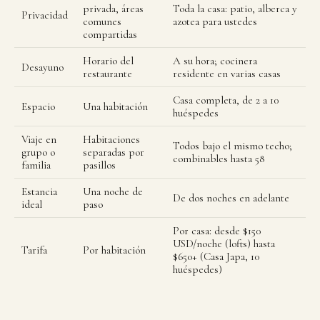
privada, áreas
Toda la casa: patio, alberca y
Privacidad
comunes
azotea para ustedes
compartidas
Horario del
A su hora; cocinera
Desayuno
restaurante
residente en varias casas
Casa completa, de 2 a 10
Espacio
Una habitación
huéspedes
Viaje en
Habitaciones
Todos bajo el mismo techo;
grupo o
separadas por
combinables hasta 58
familia
pasillos
Estancia
Una noche de
De dos noches en adelante
ideal
paso
Por casa: desde $150
USD/noche (lofts) hasta
Tarifa
Por habitación
$650+ (Casa Japa, 10
huéspedes)