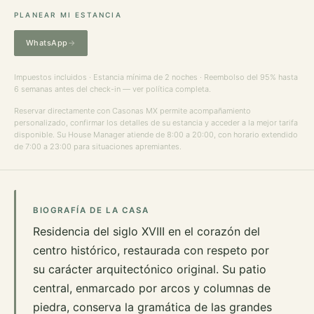
PLANEAR MI ESTANCIA
WhatsApp
Impuestos incluidos · Estancia mínima de 2 noches · Reembolso del 95% hasta
6 semanas antes del check-in —
ver política completa
.
Reservar directamente con Casonas MX permite acompañamiento
personalizado, confirmar los detalles de su estancia y acceder a la mejor tarifa
disponible. Su House Manager atiende de 8:00 a 20:00, con horario extendido
de 7:00 a 23:00 para situaciones apremiantes.
BIOGRAFÍA DE LA CASA
Residencia del siglo XVIII en el corazón del
centro histórico, restaurada con respeto por
su carácter arquitectónico original. Su patio
central, enmarcado por arcos y columnas de
piedra, conserva la gramática de las grandes