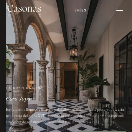
EN
|
ES
LA GRAN CASONA
Casa Japa
Entre muros llenos de historia y detalles cuidadosamente preservados, esta
residencia del siglo XVIII redefine la hospitalidad contemporánea con una
atmósfera de sofisticación, serenidad y autenticidad.