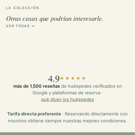
LA COLECCIÓN
LAS CASONAS
Otras casas que podrían interesarle.
LAS CASONAS
La Casa Verde
LAS CASONAS
Casa Zotz
VER TODAS →
NARRATIV LOFTS
Casa Ex Templo
8 huéspedes · 3 habitaciones
Lira
6 huéspedes · 3 habitaciones
6 huéspedes · 2 habitaciones
4 huéspedes · 1 habitación
4.9
★★★★★
más de 1,500 reseñas
de huéspedes verificados en
Google y plataformas de reserva ·
qué dicen los huéspedes
Tarifa directa preferente
· Reservando directamente con
nosotros obtiene siempre nuestras mejores condiciones.