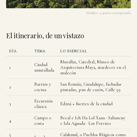
La Estructura II, una de las mayores pirámides mayas, ro
Crédito: a quien corresponda
El itinerario, de un vistazo
DÍA
TEMA
LO ESENCIAL
Murallas, Catedral, Museo de
Ciudad
1
Arquitectura Maya, atardecer en el
amurallada
malecón
Barrios y
San Román, Guadalupe, fachadas
2
cocina
pintadas, pan de cazón, Calle 59
Excursión
3
Edzná + fuertes de la ciudad
clásica
Campo o
Becal e Ich Ha Lol Xaan · Sabancuy
4
costa
e Isla Aguada · Los Petenes
5
Calakmul, o Pueblos Mágicos como