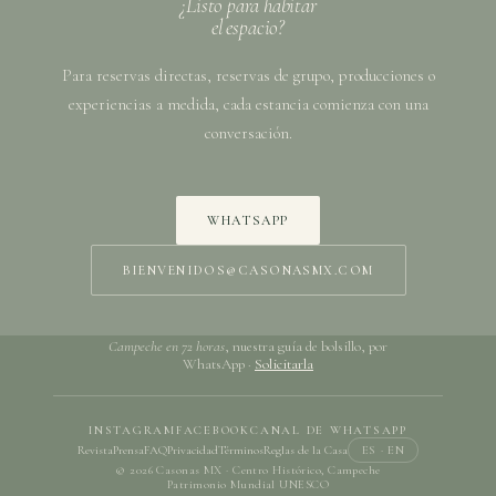
¿Listo para habitar
el espacio?
Para reservas directas, reservas de grupo, producciones o
experiencias a medida, cada estancia comienza con una
conversación.
WHATSAPP
BIENVENIDOS@CASONASMX.COM
Campeche en 72 horas
, nuestra guía de bolsillo, por
WhatsApp ·
Solicitarla
INSTAGRAM
FACEBOOK
CANAL DE WHATSAPP
Revista
Prensa
FAQ
Privacidad
Términos
Reglas de la Casa
ES · EN
© 2026 Casonas MX · Centro Histórico, Campeche
Patrimonio Mundial UNESCO