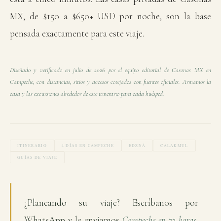
MX, de $150 a $650+ USD por noche, son la base
pensada exactamente para este viaje.
Diseñado y verificado en julio de 2026 por el equipo editorial de Casonas MX en
Campeche, con distancias, sitios y accesos cotejados con fuentes oficiales. Armamos la
casa y las excursiones alrededor de este itinerario para cada huésped.
ITINERARIO
4 DÍAS EN CAMPECHE
EDZNÁ
CALAKMUL
GUÍAS DE VIAJE
¿Planeando su viaje? Escríbanos por
WhatsApp y le enviamos
Campeche en 72 horas
,