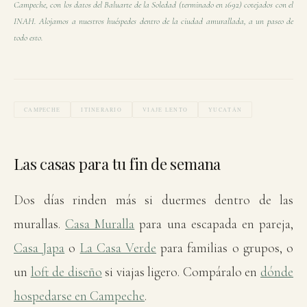
Campeche, con los datos del Baluarte de la Soledad (terminado en 1692) cotejados con el
INAH. Alojamos a nuestros huéspedes dentro de la ciudad amurallada, a un paseo de
todo esto.
CAMPECHE
ITINERARIO
VIAJE LENTO
YUCATÁN
Las casas para tu fin de semana
Dos días rinden más si duermes dentro de las
murallas.
Casa Muralla
para una escapada en pareja,
Casa Japa
o
La Casa Verde
para familias o grupos, o
un
loft de diseño
si viajas ligero. Compáralo en
dónde
hospedarse en Campeche
.