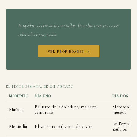
Hospédate dentro de las murallas. Descubre nuestras casas
coloniales restauradas.
VER PROPIEDADES →
EL FIN DE SEMANA, DE UN VISTAZO
MOMENTO
DÍA UNO
DÍA DOS
Baluarte de la Soledad y malecón
Mercado Luc
Mañana
temprano
museos
Ex-Templo de
Mediodía
Plaza Principal y pan de cazón
azulejos