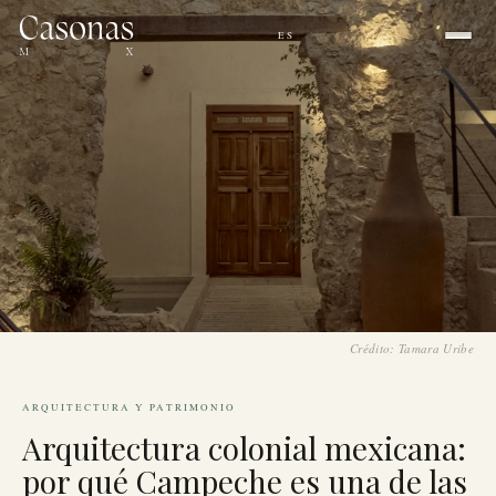
ES
EN
|
Crédito: Tamara Uribe
ARQUITECTURA Y PATRIMONIO
Arquitectura colonial mexicana:
por qué Campeche es una de las