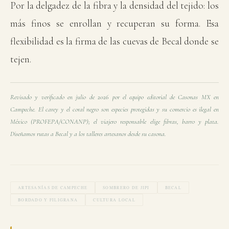
Por la delgadez de la fibra y la densidad del tejido: los
más finos se enrollan y recuperan su forma. Esa
flexibilidad es la firma de las cuevas de Becal donde se
tejen.
Revisado y verificado en julio de 2026 por el equipo editorial de Casonas MX en
Campeche. El carey y el coral negro son especies protegidas y su comercio es ilegal en
México (PROFEPA/CONANP); el viajero responsable elige fibras, barro y plata.
Diseñamos rutas a Becal y a los talleres artesanos desde su casona.
ARTESANÍAS DE CAMPECHE
SOMBRERO DE JIPI
BECAL
BORDADO Y FILIGRANA
CULTURA LOCAL