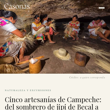
ES
EN
|
Crédito: a quien corresponda
NATURALEZA Y EXCURSIONES
Cinco artesanías de Campeche:
del sombrero de jipi de Becal a