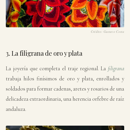
El bordado de hilo contado, alma del traje regional. · Fo
Crédito: Gustavo Costa
3. La filigrana de oro y plata
La joyería que completa el traje regional. La
filigrana
trabaja hilos finísimos de oro y plata, enrollados y
soldados para formar cadenas, aretes y rosarios de una
delicadeza extraordinaria, una herencia orfebre de raíz
andaluza.