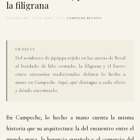
la filigrana
CASONAS MX · 15 DE ABRIL, 2025 ·
CAMPECHE REVISTA
EN BREVE
Del sombrero de jipijapa tejido en las cuevas de Becal
al bordado de hilo contado, la filigrana y el barro:
cinco artesanías tradicionales definen lo hecho a
mano en Campeche. Aquí, qué distingue a cada oficio
y dónde encontrarlo.
En Campeche, lo hecho a mano cuenta la misma
historia que su arquitectura: la del encuentro entre el
mundo maya, la herencia española y el comercio del