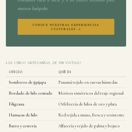
Diseñamos rutas a Becal y a los talleres artesanos para
nuestros huéspedes.
CONOCE NUESTRAS EXPERIENCIAS
CULTURALES →
LAS CINCO ARTESANÍAS, DE UN VISTAZO
OFICIO
QUÉ ES
Sombrero de jipijapa
Panamá tejido en cuevas húmedas
B
Bordado de hilo contado
Motivos simétricos del traje regional
Filigrana
Orfebrería de hilos de oro y plata
T
Hamacas de hilo
Red tejida a mano, fresca y resistente
Barro y cestería
Alfarería y tejido de palma y bejuco